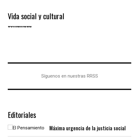
Vida social y cultural
Las “Eiras” gallegas, un modelo de vida en
comunidad
Síguenos en nuestras RRSS
Editoriales
Máxima urgencia de la justicia social