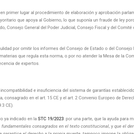
en primer lugar al procedimiento de elaboración y aprobación parlam
yoritario que apoya al Gobierno, lo que suponía un fraude de ley por
do, Consejo General del Poder Judicial, Consejo Fiscal y del Comité 
ulidad por omitir los informes del Consejo de Estado o del Consejo F
 materias que regula esta norma, o por no atender la Mesa de la Co
recencia de expertos.
incompatibilidad e insuficiencia del sistema de garantías establecido
a, consagrado en el art. 15 CE y el art. 2 Convenio Europeo de Dere
9.3 CE).
lo ya indicado en la
STC 19/2023
: por una parte, que la ayuda para m
os fundamentales consagrados en el texto constitucional
, y
que el de
ue garantice el derecho a la propia muerte, tampoco impone la oblig