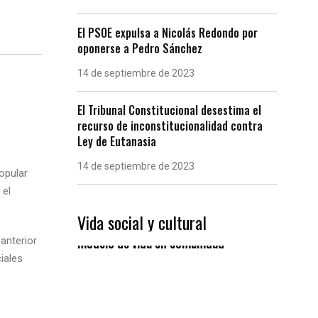
El PSOE expulsa a Nicolás Redondo por
oponerse a Pedro Sánchez
14 de septiembre de 2023
El Tribunal Constitucional desestima el
recurso de inconstitucionalidad contra
Ley de Eutanasia
14 de septiembre de 2023
opular
 el
Vida social y cultural
Las “Eiras” gallegas, un
modelo de vida en comunidad
anterior
iales