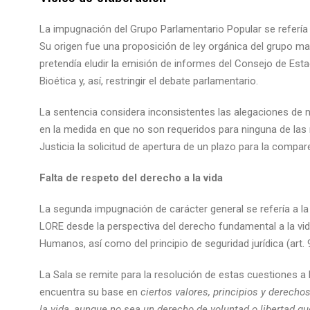
La impugnación del Grupo Parlamentario Popular se refería 
Su origen fue una proposición de ley orgánica del grupo ma
pretendía eludir la emisión de informes del Consejo de Esta
Bioética y, así, restringir el debate parlamentario.
La sentencia considera inconsistentes las alegaciones de n
en la medida en que no son requeridos para ninguna de las
Justicia la solicitud de apertura de un plazo para la compa
Falta de respeto del derecho a la vida
La segunda impugnación de carácter general se refería a la 
LORE desde la perspectiva del derecho fundamental a la vid
Humanos, así como del principio de seguridad jurídica (art. 
La Sala se remite para la resolución de estas cuestiones a 
encuentra su base en
ciertos valores, principios y derech
la vida, aunque no sea un derecho de voluntad o libertad q