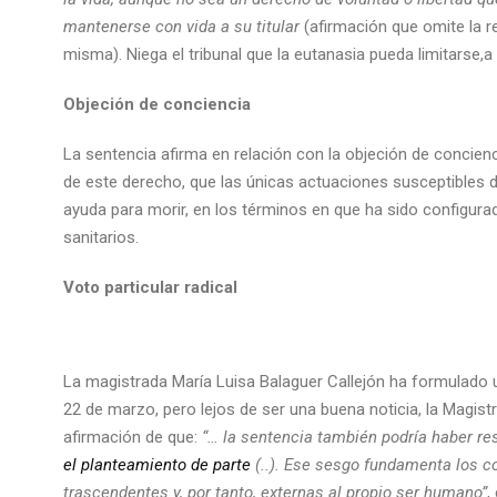
mantenerse con vida a su titular
(afirmación que omite la r
misma). Niega el tribunal que la eutanasia pueda limitarse
Objeción de conciencia
La sentencia afirma en relación con la objeción de concienc
de este derecho, que las únicas actuaciones susceptibles d
ayuda para morir, en los términos en que ha sido configurad
sanitarios.
Voto particular
radical
La magistrada María Luisa Balaguer Callejón ha formulado u
22 de marzo, pero lejos de ser una buena noticia, la Magist
afirmación de que:
“… la sentencia también podría haber r
el planteamiento de parte
(..). Ese sesgo fundamenta los c
trascendentes y, por tanto, externas al propio ser humano”
,