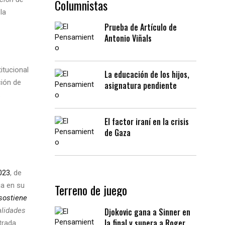
Columnistas
la
Prueba de Artículo de
Antonio Viñals
itucional
La educación de los hijos,
ción de
asignatura pendiente
s
El factor iraní en la crisis
de Gaza
023
, de
Terreno de juego
ia en su
 sostiene
Djokovic gana a Sinner en
alidades
la final y supera a Roger
trada