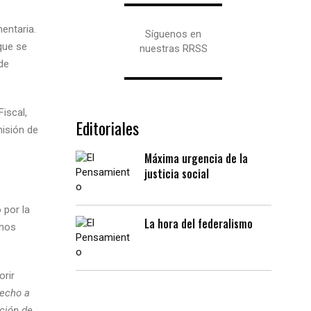
entaria.
Síguenos en
que se
nuestras RRSS
de
iscal,
Editoriales
misión de
Máxima urgencia de la
justicia social
 por la
La hora del federalismo
chos
orir
recho a
ación de