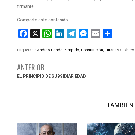
firmante.
Comparte este contenido
F
X
W
Li
T
M
E
C
a
h
n
el
es
m
o
ce
at
ke
e
se
ail
m
Etiquetas:
Cándido Conde-Pumpido
,
Constitución
,
Eutanasia
,
Objeci
b
s
dI
gr
n
p
ANTERIOR
o
A
n
a
g
ar
EL PRINCIPIO DE SUBSIDIARIEDAD
o
p
m
er
tir
k
p
TAMBIÉN 