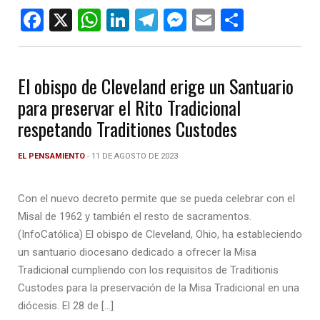
F
X
W
Li
T
M
E
C
a
h
n
el
es
m
o
ce
at
ke
e
se
ail
m
El obispo de Cleveland erige un Santuario
b
s
dI
gr
n
p
para preservar el Rito Tradicional
o
A
n
a
g
ar
respetando Traditiones Custodes
o
p
m
er
tir
k
p
EL PENSAMIENTO
- 11 DE AGOSTO DE 2023
Con el nuevo decreto permite que se pueda celebrar con el
Misal de 1962 y también el resto de sacramentos.
(InfoCatólica) El obispo de Cleveland, Ohio, ha estableciendo
un santuario diocesano dedicado a ofrecer la Misa
Tradicional cumpliendo con los requisitos de Traditionis
Custodes para la preservación de la Misa Tradicional en una
diócesis. El 28 de […]