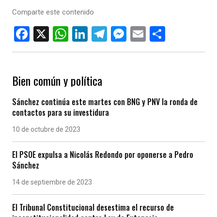
Comparte este contenido
F
X
W
Li
T
M
E
C
a
h
n
el
es
m
o
ce
at
ke
e
se
ail
m
b
s
dI
gr
n
p
Bien común y política
o
A
n
a
g
ar
Sánchez continúa este martes con BNG y PNV la ronda de
o
p
m
er
tir
contactos para su investidura
k
p
10 de octubre de 2023
El PSOE expulsa a Nicolás Redondo por oponerse a Pedro
Sánchez
14 de septiembre de 2023
El Tribunal Constitucional desestima el recurso de