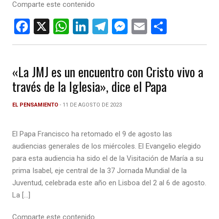
Comparte este contenido
F
X
W
Li
T
M
E
C
a
h
n
el
es
m
o
ce
at
ke
e
se
ail
m
«La JMJ es un encuentro con Cristo vivo a
b
s
dI
gr
n
p
través de la Iglesia», dice el Papa
o
A
n
a
g
ar
o
p
m
er
tir
EL PENSAMIENTO
- 11 DE AGOSTO DE 2023
k
p
El Papa Francisco ha retomado el 9 de agosto las
audiencias generales de los miércoles. El Evangelio elegido
para esta audiencia ha sido el de la Visitación de María a su
prima Isabel, eje central de la 37 Jornada Mundial de la
Juventud, celebrada este año en Lisboa del 2 al 6 de agosto.
La […]
Comparte este contenido