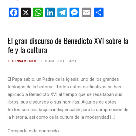
F
X
W
Li
T
M
E
C
a
h
n
el
es
m
o
ce
at
ke
e
se
ail
m
El gran discurso de Benedicto XVI sobre la
b
s
dI
gr
n
p
fe y la cultura
o
A
n
a
g
ar
o
p
m
er
tir
EL PENSAMIENTO
- 11 DE AGOSTO DE 2023
k
p
El Papa sabio, un Padre de la Iglesia, uno de los grandes
teólogos de la historia… Todos estos calificativos se han
aplicado a Benedicto XVI al tiempo que se resaltaban sus
libros, sus discursos o sus homilías. Algunos de estos
textos son una brújula indispensable para la comprensión de
la historia, así como de la cultura de la modernidad […]
Comparte este contenido