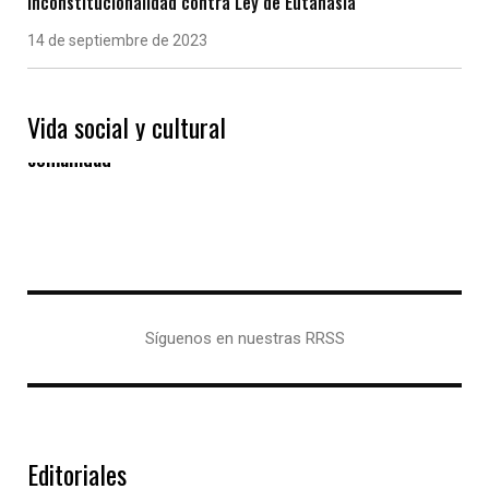
inconstitucionalidad contra Ley de Eutanasia
14 de septiembre de 2023
Vida social y cultural
Las “Eiras” gallegas, un modelo de vida en
comunidad
Síguenos en nuestras RRSS
Editoriales