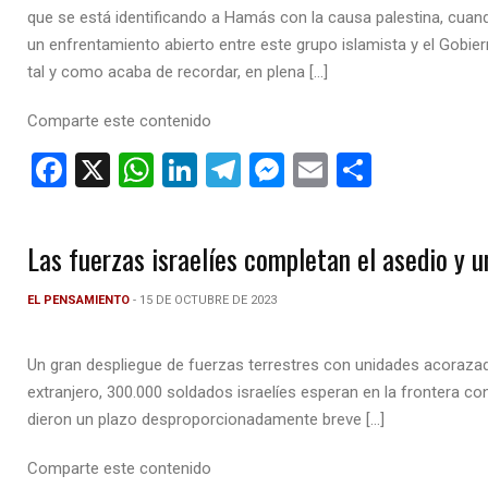
que se está identificando a Hamás con la causa palestina, cuan
un enfrentamiento abierto entre este grupo islamista y el Gobi
tal y como acaba de recordar, en plena […]
Comparte este contenido
F
X
W
Li
T
M
E
C
a
h
n
el
es
m
o
ce
at
ke
e
se
ail
m
Las fuerzas israelíes completan el asedio y 
b
s
dI
gr
n
p
o
A
n
a
g
ar
EL PENSAMIENTO
- 15 DE OCTUBRE DE 2023
o
p
m
er
tir
Un gran despliegue de fuerzas terrestres con unidades acorazadas
k
p
extranjero, 300.000 soldados israelíes esperan en la frontera co
dieron un plazo desproporcionadamente breve […]
Comparte este contenido