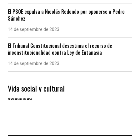
El PSOE expulsa a Nicolás Redondo por oponerse a Pedro
Sánchez
14 de septiembre de 2023
El Tribunal Constitucional desestima el recurso de
inconstitucionalidad contra Ley de Eutanasia
14 de septiembre de 2023
Vida social y cultural
Las “Eiras” gallegas, un modelo de vida en
comunidad