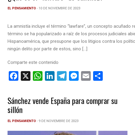
EL PENSAMIENTO
- 10 DE NOVIEMBRE DE 2023
La amnistía incluye el término “lawfare”, un concepto acuñado r
término se ha popularizado a raíz de los procesos judiciales abi
Hispanoamérica, que presupone que los litigios contra los polí
ningún delito por parte de estos, sino […]
Comparte este contenido
F
X
W
Li
T
M
E
C
a
h
n
el
es
m
o
ce
at
ke
e
se
ail
m
Sánchez vende España para comprar su
b
s
dI
gr
n
p
sillón
o
A
n
a
g
ar
o
p
m
er
tir
EL PENSAMIENTO
- 9 DE NOVIEMBRE DE 2023
k
p