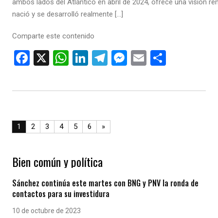
ambos lados del Atlántico en abril de 2024, ofrece una visión 
nació y se desarrolló realmente […]
Comparte este contenido
F
X
W
Li
T
M
E
C
a
h
n
el
es
m
o
ce
at
ke
e
se
ail
m
b
s
dI
gr
n
p
o
A
n
a
g
ar
1
2
3
4
5
6
»
o
p
m
er
tir
k
p
Bien común y política
Sánchez continúa este martes con BNG y PNV la ronda de
contactos para su investidura
10 de octubre de 2023