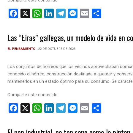
F
X
W
Li
T
M
E
C
a
h
n
el
es
m
o
ce
at
ke
e
se
ail
m
Las “Eiras” gallegas, un modelo de vida en 
b
s
dI
gr
n
p
o
A
n
a
g
ar
EL PENSAMIENTO
- 22 DE OCTUBRE DE 2023
o
p
m
er
tir
Los conjuntos de hórreos que los vecinos aprovechaban comuna
k
p
conocido el hórreo, construcción destinada a guardar y conserv
mantenerlos en un estado óptimo para su consumo. Se caracteri
Comparte este contenido
F
X
W
Li
T
M
E
C
a
h
n
el
es
m
o
ce
at
ke
e
se
ail
m
El pan industrial, no tan sano como lo pintan