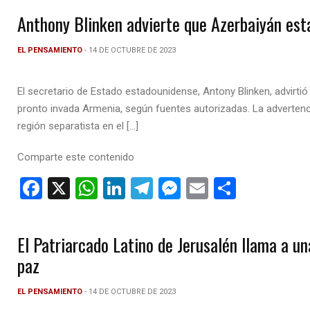
ce
at
ke
e
se
ail
m
Anthony Blinken advierte que Azerbaiyán est
b
s
dI
gr
n
p
o
A
n
a
g
ar
EL PENSAMIENTO
- 14 DE OCTUBRE DE 2023
o
p
m
er
tir
El secretario de Estado estadounidense, Antony Blinken, advirti
k
p
pronto invada Armenia, según fuentes autorizadas. La advertenc
región separatista en el […]
Comparte este contenido
F
X
W
Li
T
M
E
C
a
h
n
el
es
m
o
ce
at
ke
e
se
ail
m
El Patriarcado Latino de Jerusalén llama a un
b
s
dI
gr
n
p
paz
o
A
n
a
g
ar
o
p
m
er
tir
EL PENSAMIENTO
- 14 DE OCTUBRE DE 2023