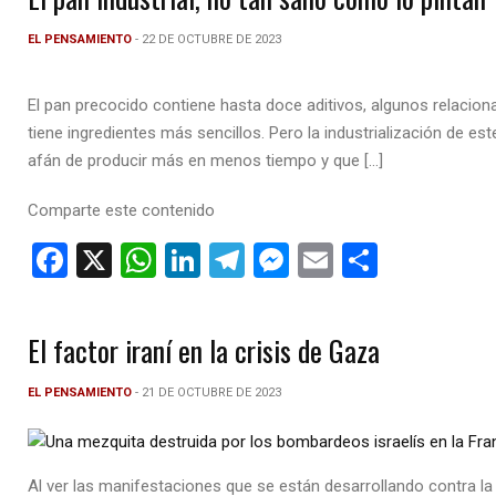
b
s
dI
gr
n
p
o
A
n
a
g
ar
EL PENSAMIENTO
- 22 DE OCTUBRE DE 2023
o
p
m
er
tir
El pan precocido contiene hasta doce aditivos, algunos relacion
k
p
tiene ingredientes más sencillos. Pero la industrialización de e
afán de producir más en menos tiempo y que […]
Comparte este contenido
F
X
W
Li
T
M
E
C
a
h
n
el
es
m
o
ce
at
ke
e
se
ail
m
El factor iraní en la crisis de Gaza
b
s
dI
gr
n
p
o
A
n
a
g
ar
EL PENSAMIENTO
- 21 DE OCTUBRE DE 2023
o
p
m
er
tir
k
p
Al ver las manifestaciones que se están desarrollando contra la o