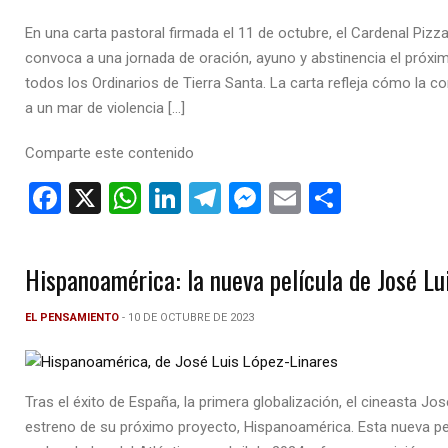
k
p
En una carta pastoral firmada el 11 de octubre, el Cardenal Pizzab
convoca a una jornada de oración, ayuno y abstinencia el próx
todos los Ordinarios de Tierra Santa. La carta refleja cómo la c
a un mar de violencia […]
Comparte este contenido
F
X
W
Li
T
M
E
C
a
h
n
el
es
m
o
ce
at
ke
e
se
ail
m
Hispanoamérica: la nueva película de José Lu
b
s
dI
gr
n
p
o
A
n
a
g
ar
EL PENSAMIENTO
- 10 DE OCTUBRE DE 2023
o
p
m
er
tir
k
p
Tras el éxito de España, la primera globalización, el cineasta Jo
estreno de su próximo proyecto, Hispanoamérica. Esta nueva pelí