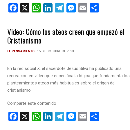
F
X
W
Li
T
M
E
C
a
h
n
el
es
m
o
ce
at
ke
e
se
ail
m
Video: Cómo los ateos creen que empezó el
b
s
dI
gr
n
p
Cristianismo
o
A
n
a
g
ar
o
p
m
er
tir
EL PENSAMIENTO
- 15 DE OCTUBRE DE 2023
k
p
En la red social X, el sacerdote Jesús Silva ha publicado una
recreación en vídeo que escenifica la lógica que fundamenta los
planteamientos ateos más habituales sobre el origen del
cristianismo.
Comparte este contenido
F
X
W
Li
T
M
E
C
a
h
n
el
es
m
o