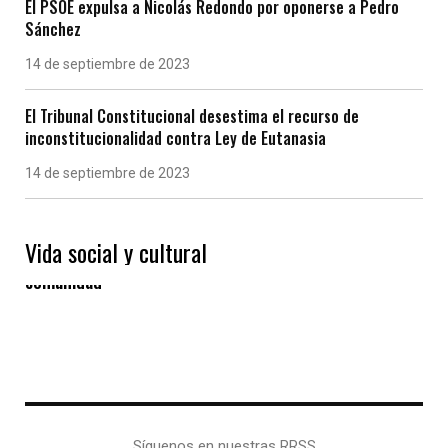
El PSOE expulsa a Nicolás Redondo por oponerse a Pedro
Sánchez
14 de septiembre de 2023
El Tribunal Constitucional desestima el recurso de
inconstitucionalidad contra Ley de Eutanasia
14 de septiembre de 2023
Vida social y cultural
Las “Eiras” gallegas, un modelo de vida en
comunidad
Síguenos en nuestras RRSS