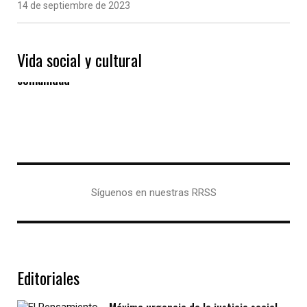
14 de septiembre de 2023
Vida social y cultural
Las “Eiras” gallegas, un modelo de vida en
comunidad
Síguenos en nuestras RRSS
Editoriales