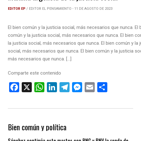
EDITOR EP
/ EDITOR EL PENSAMIENTO - 11 DE AGOSTO DE 2023
El bien común y la justicia social, más necesarios que nunca. El 
común y la justicia social, más necesarios que nunca. El bien c
la justicia social, más necesarios que nunca. El bien común y la j
social, más necesarios que nunca. El bien común y la justicia soc
más necesarios que nunca. […]
Comparte este contenido
F
X
W
Li
T
M
E
C
a
h
n
el
es
m
o
ce
at
ke
e
se
ail
m
b
s
dI
gr
n
p
Bien común y política
o
A
n
a
g
ar
o
p
m
er
tir
Sánchez continúa este martes con BNG y PNV la ronda de