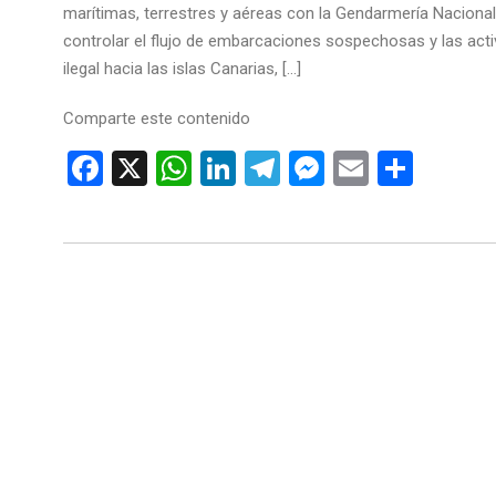
marítimas, terrestres y aéreas con la Gendarmería Nacional
controlar el flujo de embarcaciones sospechosas y las activ
ilegal hacia las islas Canarias, […]
Comparte este contenido
Facebook
X
WhatsApp
LinkedIn
Telegram
Messenger
Email
Comp