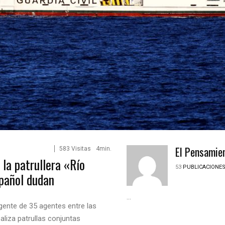
El Pensamie
583 Visitas
4min.
 la patrullera «Río
53
PUBLICACIONE
pañol dudan
...
gente de 35 agentes entre las
liza patrullas conjuntas