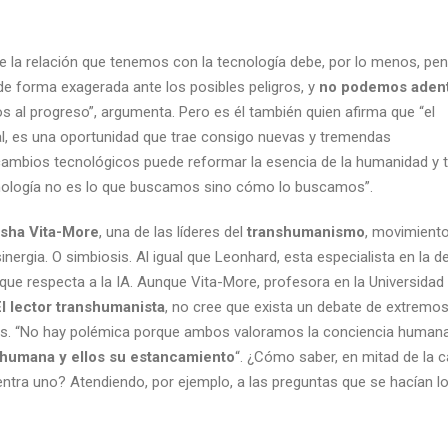
ue la relación que tenemos con la tecnología debe, por lo menos, pe
e forma exagerada ante los posibles peligros, y
no podemos aden
s al progreso”, argumenta. Pero es él también quien afirma que “el
al, es una oportunidad que trae consigo nuevas y tremendas
e cambios tecnológicos puede reformar la esencia de la humanidad y
ecnología no es lo que buscamos sino cómo lo buscamos”.
sha Vita-More
, una de las líderes del
transhumanismo
, movimient
ergia. O simbiosis. Al igual que Leonhard, esta especialista en la de
ue respecta a la IA. Aunque Vita-More, profesora en la Universidad
El lector transhumanista
, no cree que exista un debate de extremos
as. “No hay polémica porque ambos valoramos la conciencia humana
 humana y ellos su estancamiento
“. ¿Cómo saber, en mitad de la c
ntra uno? Atendiendo, por ejemplo, a las preguntas que se hacían l