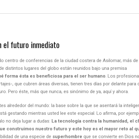
n el futuro inmediato
ado centro de conferencias de la ciudad costera de Asilomar, más de
) de distintos lugares del globo están reunidos bajo una premisa
ué forma ésta es beneficiosa para el ser humano
. Los profesiona
rtajes-, que cubren áreas diversas, tienen tres días por delante para 
turo. Pero éste, más que nunca, es sinónimo de ya, aquí y ahora.
es alrededor del mundo: la base sobre la que se asentará la intelige
está gestando mientras usted lee este especial. Lo afirma, por ejempl
tulo no deja lugar a dudas:
La tecnología contra la humanidad, el 
e construimos nuestro futuro y este hoy es el mayor reto al q
sibilidad de una especie de
superhombre
que se convierte en Dios no