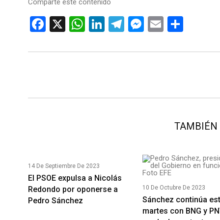
Comparte este contenido
F
X
W
Li
T
M
E
C
a
h
n
el
es
m
o
ce
at
ke
e
se
ail
m
b
s
dI
gr
n
p
o
A
n
a
g
ar
o
p
m
er
tir
k
p
TAMBIÉN 
14 De Septiembre De 2023
El PSOE expulsa a Nicolás
10 De Octubre De 2023
Redondo por oponerse a
Sánchez continúa es
Pedro Sánchez
martes con BNG y PN