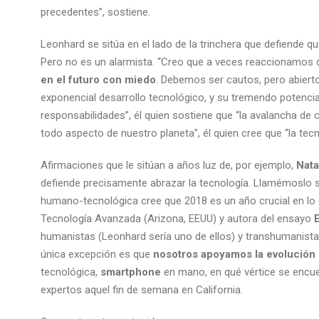
precedentes”, sostiene.
Leonhard se sitúa en el lado de la trinchera que defiende q
Pero no es un alarmista. “Creo que a veces reaccionamos d
en el futuro con miedo
. Debemos ser cautos, pero abierto
exponencial desarrollo tecnológico, y su tremendo potenci
responsabilidades”, él quien sostiene que “la avalancha d
todo aspecto de nuestro planeta”, él quien cree que “la t
Afirmaciones que le sitúan a años luz de, por ejemplo,
Nata
defiende precisamente abrazar la tecnología. Llamémoslo sin
humano-tecnológica cree que 2018 es un año crucial en lo q
Tecnología Avanzada (Arizona, EEUU) y autora del ensayo
humanistas (Leonhard sería uno de ellos) y transhumanist
única excepción es que
nosotros apoyamos la evolución
tecnológica,
smartphone
en mano, en qué vértice se encue
expertos aquel fin de semana en California.