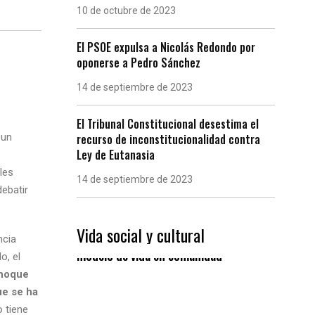
10 de octubre de 2023
El PSOE expulsa a Nicolás Redondo por
oponerse a Pedro Sánchez
14 de septiembre de 2023
El Tribunal Constitucional desestima el
 un
recurso de inconstitucionalidad contra
Ley de Eutanasia
les
14 de septiembre de 2023
debatir
Vida social y cultural
Las “Eiras” gallegas, un
ncia
modelo de vida en comunidad
o, el
choque
ue se ha
 tiene