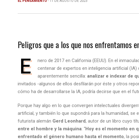
EL PENSAMIENTO
- 11 DE AGOSTO DE 2023
Peligros que a los que nos enfrentamos e
E
nero de 2017 en California (EEUU). En el inmacul
centenar de expertos en inteligencia artificial (IA
aparentemente sencilla:
analizar e indexar de q
invitados -algunos de ellos desfilarán por éste y otros repo
cómo ha de desarrollarse la IA, podría decirse que en el fu
Porque hay algo en lo que convergen intelectuales divergent
artificial, y también lo que supondrá para la humanidad, se 
futurista alemán
Gerd Leonhard
, autor de un libro cuyo tí
entre el hombre y la máquina
: “
Hoy es el momento en qu
enfrentado el género humano hasta el momento
, la po