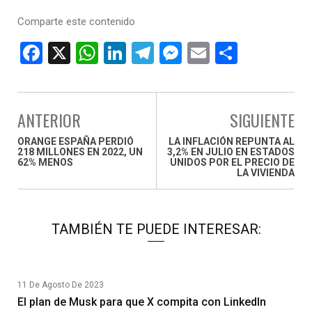
Comparte este contenido
F
X
W
Li
T
M
E
C
a
h
n
el
es
m
o
ce
at
ke
e
se
ail
m
b
s
dI
gr
n
p
ANTERIOR
SIGUIENTE
o
A
n
a
g
ar
ORANGE ESPAÑA PERDIÓ
LA INFLACIÓN REPUNTA AL
218 MILLONES EN 2022, UN
3,2% EN JULIO EN ESTADOS
o
p
m
er
tir
62% MENOS
UNIDOS POR EL PRECIO DE
LA VIVIENDA
k
p
TAMBIÉN TE PUEDE INTERESAR:
11 De Agosto De 2023
El plan de Musk para que X compita con LinkedIn