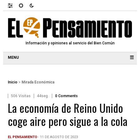
Información y opiniones al servicio del Bien Común
☰
Inicio
>
Mirada Económica
506 Visitas
44seg.
0 Comments
La economía de Reino Unido
coge aire pero sigue a la cola
EL PENSAMIENTO
- 11 DE AGOSTO DE 2023