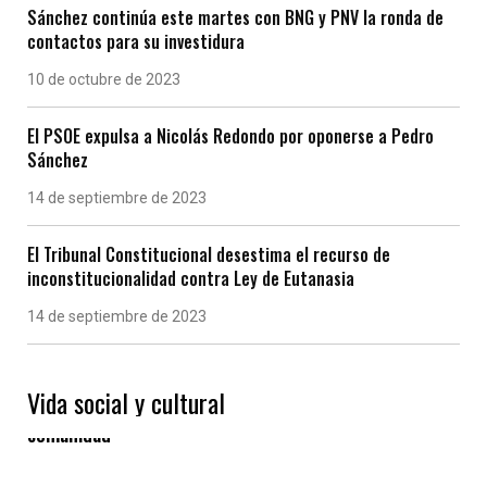
Sánchez continúa este martes con BNG y PNV la ronda de
contactos para su investidura
10 de octubre de 2023
El PSOE expulsa a Nicolás Redondo por oponerse a Pedro
Sánchez
14 de septiembre de 2023
El Tribunal Constitucional desestima el recurso de
inconstitucionalidad contra Ley de Eutanasia
14 de septiembre de 2023
Vida social y cultural
Las “Eiras” gallegas, un modelo de vida en
comunidad