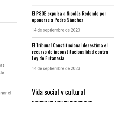
El PSOE expulsa a Nicolás Redondo por
oponerse a Pedro Sánchez
14 de septiembre de 2023
El Tribunal Constitucional desestima el
recurso de inconstitucionalidad contra
Ley de Eutanasia
ras
14 de septiembre de 2023
 de
Vida social y cultural
Las “Eiras” gallegas, un
nar el
modelo de vida en comunidad