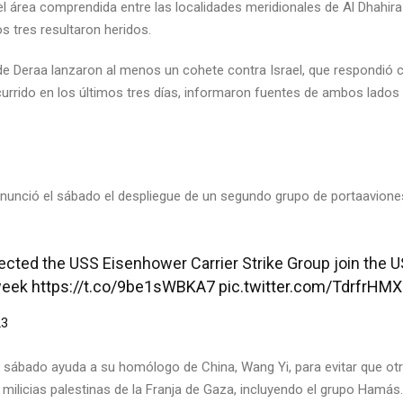
el área comprendida entre las localidades meridionales de Al Dhahir
s tres resultaron heridos.
 de Deraa lanzaron al menos un cohete contra Israel, que respondió 
ocurrido en los últimos tres días, informaron fuentes de ambos lados 
anunció el sábado el despliegue de un segundo grupo de portaavione
irected the USS Eisenhower Carrier Strike Group join the 
 week
https://t.co/9be1sWBKA7
pic.twitter.com/TdrfrHMX
23
ste sábado ayuda a su homólogo de China, Wang Yi, para evitar que ot
s milicias palestinas de la Franja de Gaza, incluyendo el grupo Hamás.