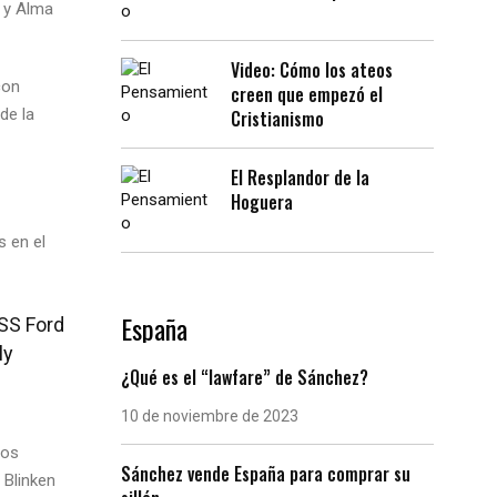
a y Alma
Video: Cómo los ateos
con
creen que empezó el
de la
Cristianismo
El Resplandor de la
Hoguera
s en el
España
USS Ford
ly
¿Qué es el “lawfare” de Sánchez?
10 de noviembre de 2023
ros
Sánchez vende España para comprar su
 Blinken