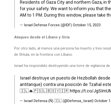
Residents of Gaza City and northern Gaza, in t
for your safety. We want to inform you that the
AM to 1 PM. During this window, please take t
— Israel Defense Forces (@IDF)
October 15, 2023
Ataques desde el Líbano
y Siria
Por otro lado, al menos una persona ha muerto y tres result
de Shtula, en la frontera con Líbano.
Israel ha respondido destruyendo una torre de vigilancia de 
Israel destruye un puesto de Hezbollah desde 
antitanque) contra una posición de Tzahal est
🇮🇱🔥🇵🇸🇱🇧🇸🇾🇮🇷
https://t.co/JgSImU
— Israel Defensa (Ñ) 🇮🇱 (@Defensa_Israel)
October 1