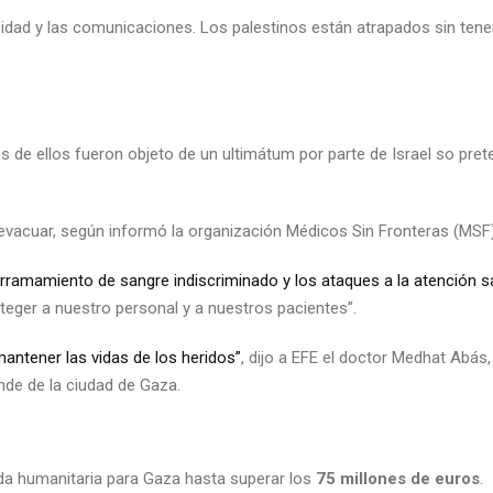
icidad y las comunicaciones. Los palestinos están atrapados sin ten
os de ellos fueron objeto de un ultimátum por parte de Israel so pret
 evacuar, según informó la organización Médicos Sin Fronteras (MSF)
amamiento de sangre indiscriminado y los ataques a la atención sa
teger a nuestro personal y a nuestros pacientes”.
mantener las vidas de los heridos”
, dijo a EFE el doctor Medhat Abás,
nde de la ciudad de Gaza.
uda humanitaria para Gaza hasta superar los
75 millones de euros
.