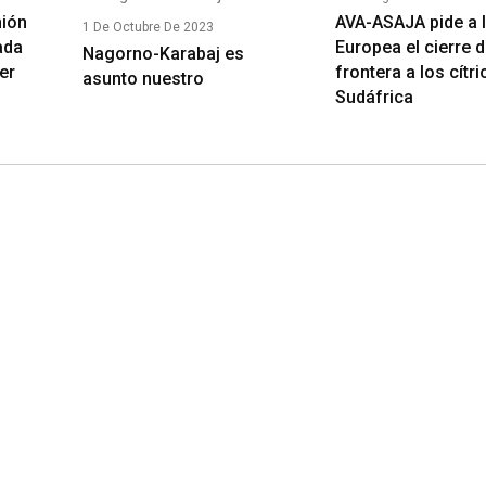
nión
AVA-ASAJA pide a 
1 De Octubre De 2023
ada
Europea el cierre d
Nagorno-Karabaj es
er
frontera a los cítr
asunto nuestro
Sudáfrica