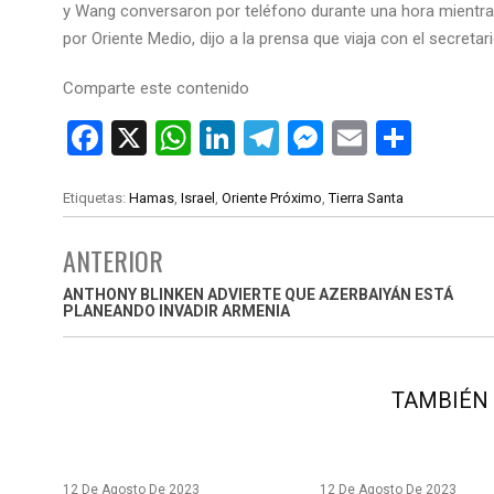
y Wang conversaron por teléfono durante una hora mientra
por Oriente Medio, dijo a la prensa que viaja con el secreta
Comparte este contenido
F
X
W
Li
T
M
E
C
a
h
n
el
es
m
o
ce
at
ke
e
se
ail
m
Etiquetas:
Hamas
,
Israel
,
Oriente Próximo
,
Tierra Santa
b
s
dI
gr
n
p
ANTERIOR
o
A
n
a
g
ar
ANTHONY BLINKEN ADVIERTE QUE AZERBAIYÁN ESTÁ
o
p
m
er
tir
PLANEANDO INVADIR ARMENIA
k
p
TAMBIÉN 
12 De Agosto De 2023
12 De Agosto De 2023