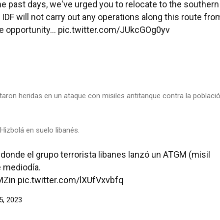
he past days, we've urged you to relocate to the southern
 IDF will not carry out any operations along this route fro
he opportunity…
pic.twitter.com/JUkcGOg0yv
aron heridas en un ataque con misiles antitanque contra la población
Hizbolá en suelo libanés.
donde el grupo terrorista libanes lanzó un ATGM (misil
e mediodía.
MZin
pic.twitter.com/lXUfVxvbfq
5, 2023