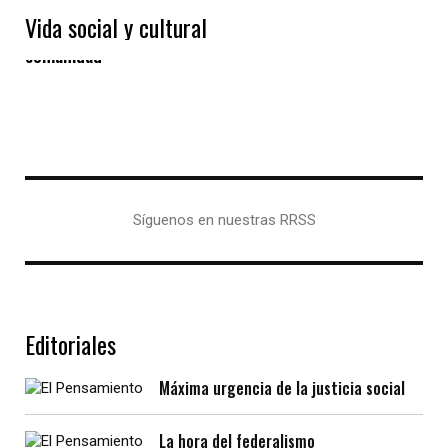
Vida social y cultural
Las “Eiras” gallegas, un modelo de vida en
comunidad
Síguenos en nuestras RRSS
Editoriales
Máxima urgencia de la justicia social
La hora del federalismo