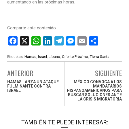
aumentando en las próximas horas.
Comparte este contenido
F
X
W
Li
T
M
E
C
a
h
n
el
es
m
o
ce
at
ke
e
se
ail
m
Etiquetas:
Hamas
,
Israel
,
Líbano
,
Oriente Próximo
,
Tierra Santa
b
s
dI
gr
n
p
ANTERIOR
SIGUIENTE
o
A
n
a
g
ar
HAMAS LANZA UN ATAQUE
MÉXICO CONVOCA A LOS
o
p
m
er
tir
FULMINANTE CONTRA
MANDATARIOS
ISRAEL
HISPANOAMERICANOS PARA
k
p
BUSCAR SOLUCIONES ANTE
LA CRISIS MIGRATORIA
TAMBIÉN TE PUEDE INTERESAR: