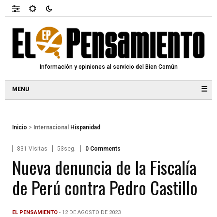
Información y opiniones al servicio del Bien Común
☰
Inicio
>
Internacional
Hispanidad
831 Visitas
53seg.
0 Comments
Nueva denuncia de la Fiscalía
de Perú contra Pedro Castillo
EL PENSAMIENTO
- 12 DE AGOSTO DE 2023