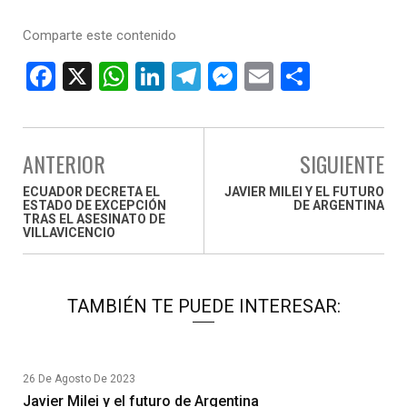
Comparte este contenido
F
X
W
Li
T
M
E
C
a
h
n
el
es
m
o
ce
at
ke
e
se
ail
m
b
s
dI
gr
n
p
ANTERIOR
SIGUIENTE
o
A
n
a
g
ar
ECUADOR DECRETA EL
JAVIER MILEI Y EL FUTURO
ESTADO DE EXCEPCIÓN
DE ARGENTINA
o
p
m
er
tir
TRAS EL ASESINATO DE
VILLAVICENCIO
k
p
TAMBIÉN TE PUEDE INTERESAR:
26 De Agosto De 2023
Javier Milei y el futuro de Argentina