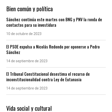
Bien común y política
Sánchez continúa este martes con BNG y PNV la ronda de
contactos para su investidura
10 de octubre de 2023
El PSOE expulsa a Nicolás Redondo por oponerse a Pedro
Sánchez
14 de septiembre de 2023
El Tribunal Constitucional desestima el recurso de
inconstitucionalidad contra Ley de Eutanasia
14 de septiembre de 2023
Vida social y cultural
Las “Eiras” gallegas, un modelo de vida en